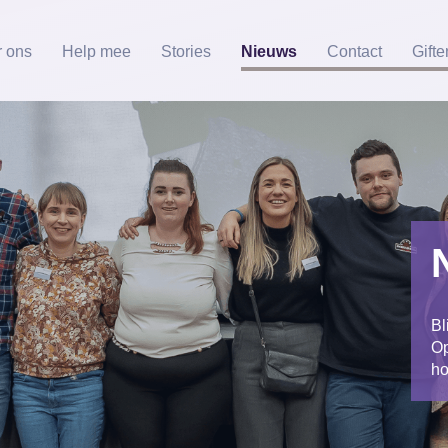
 ons
Help mee
Stories
Nieuws
Contact
Gifte
Bl
Op
ho