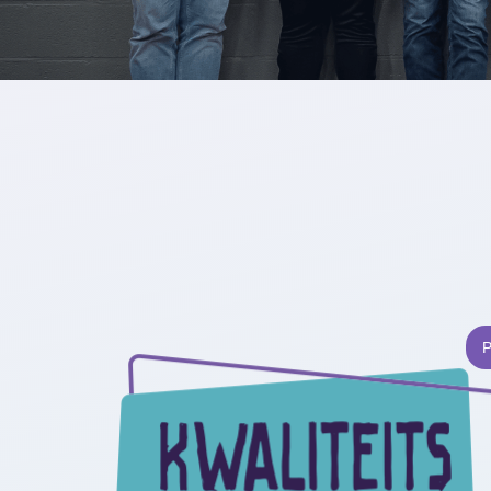
Filter
op
plaats:
Pelt
Alles
P