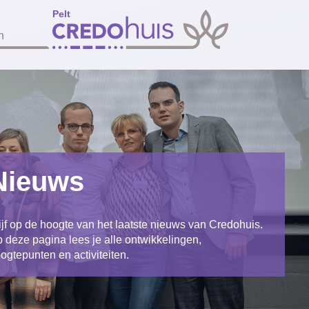
Pelt
n
Nieuws
ijf op de hoogte van het laatste nieuws van Credohuis.
 deze pagina lees je alle ontwikkelingen,
ogtepunten en activiteiten.